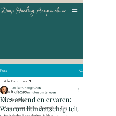
Post
Alle Berichten
Emilia (Yuhong) Chen
Alle Berichten
7 jul 2025
2 minuten om te lezen
Kies erkend en ervaren:
RTT Ervaringen
Waarom lidmaatschap telt
Acupunctuur Advies, Gezondheid Tips
Holistische Benadering & Visie