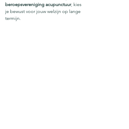
beroepsvereniging acupunctuur
, kies 
je bewust voor jouw welzijn op lange 
termijn.
➡️ Maak de juiste keuze. Kies erkend. 
Kies Deep Healing Acupunctuur.
Eigen genezen vermogen
Gezondheid
Gepersonaliseerde aanpak
Onverklaarbare klachten
Alkmaar & Noord-Holland
Functionele geneeskunde
Acupunctuur Advies, Gezondheid Tips
Alles weergeven
Recente blogposts