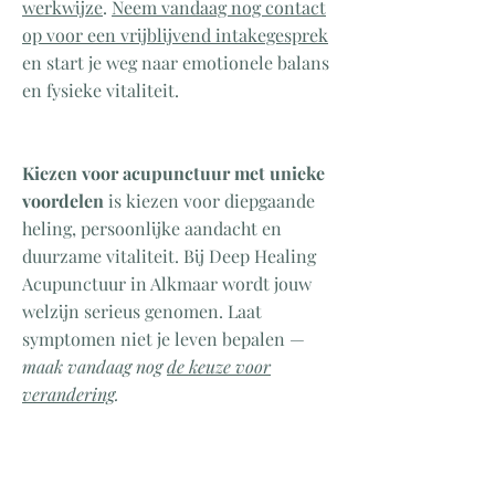
werkwijze
.
Neem vandaag nog contact
op voor een vrijblijvend intakegesprek
en start je weg naar emotionele balans
en fysieke vitaliteit.
​Kiezen voor acupunctuur met unieke
voordelen
is kiezen voor diepgaande
heling, persoonlijke aandacht en
duurzame vitaliteit. Bij Deep Healing
Acupunctuur in Alkmaar wordt jouw
welzijn serieus genomen. Laat
symptomen niet je leven bepalen —
maak vandaag nog
de keuze voor
verandering
.
Wacht niet langer — ontdek wat echte
transformatie voor jou kan