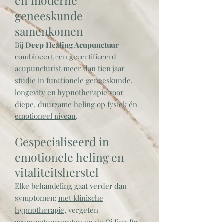
en moderne
geneeskunde
samenkomen
Bij
Deep Healing Acupunctuur
combineert een gecertificeerd
acupuncturist meer dan tien jaar
studie in functionele geneeskunde,
longevity en hypnotherapie voor
diepe, duurzame heling op fysiek én
emotioneel niveau
.
Gespecialiseerd in
emotionele heling en
vitaliteitsherstel
Elke behandeling gaat verder dan
symptomen:
met klinische
hypnotherapie
, vergeten
acupunctuurpunten en de
Qi Jing Ba