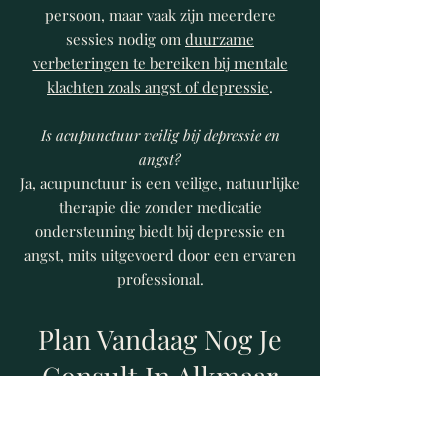
persoon, maar vaak zijn meerdere
sessies nodig om
duurzame
verbeteringen te bereiken bij mentale
klachten zoals angst of depressie
.
Is acupunctuur veilig bij depressie en
angst?
Ja, acupunctuur is een veilige, natuurlijke
therapie die zonder medicatie
ondersteuning biedt bij depressie en
angst, mits uitgevoerd door een ervaren
professional.
Plan Vandaag Nog Je
Consult In Alkmaar
Ben je klaar om mentale klachten aan
te pakken met een natuurlijke en