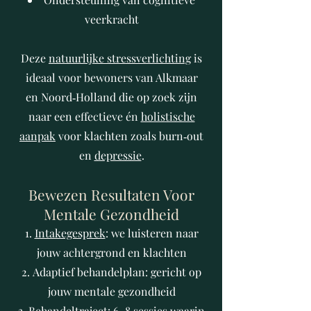
veerkracht
Deze
natuurlijke stressverlichting
is
ideaal voor bewoners van Alkmaar
en Noord‑Holland die op zoek zijn
naar een effectieve én
holistische
aanpak
voor klachten zoals burn‑out
en
depressie
.
Bewezen Resultaten Voor
Mentale Gezondheid
Intakegesprek
: we luisteren naar
jouw achtergrond en klachten
Adaptief behandelplan: gericht op
jouw mentale gezondheid
Behandeltraject: 6–8 sessies waarin