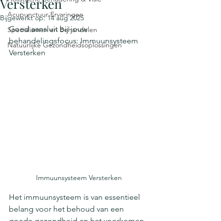
Versterken
Acupunctuur Ervaringen
Bijgewerkt op:
14 aug 2025
Goed aansluit bij jouw 
Specialismen en Behandelen
behandelingsfocus: Immuunsysteem 
Natuurlijke Gezondheidsoplossingen
Versterken
Immuunsysteem Versterken
Het immuunsysteem is van essentieel 
belang voor het behoud van een 
goede gezondheid en het voorkomen 