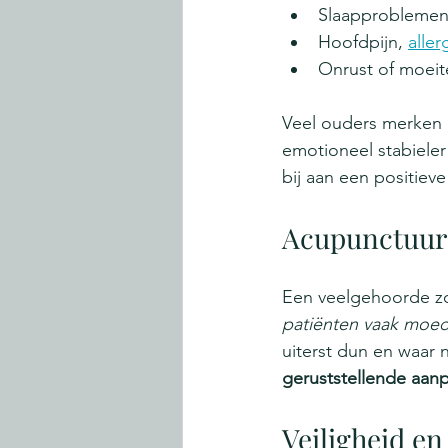
Slaapproblemen 
Hoofdpijn, 
alle
Onrust of moei
Veel ouders merken d
emotioneel stabieler
bij aan een positie
Acupunctuur 
Een veelgehoorde zor
patiënten vaak moed
uiterst dun en waar 
geruststellende aanp
Veiligheid en