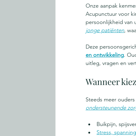
Onze aanpak kenmerk
Acupunctuur voor ki
persoonlijkheid van 
jonge patiënten
, wa
Deze persoonsgericht
en ontwikkeling
. Ou
uitleg, vragen en ve
Wanneer kiez
Steeds meer ouders 
ondersteunende zor
Buikpijn, spijsv
Stress, spannin