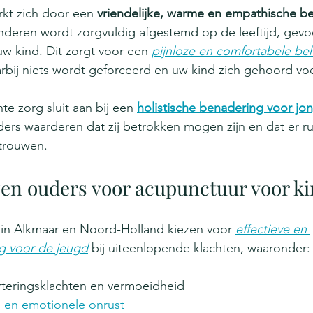
t zich door een 
vriendelijke, warme en empathische b
nderen wordt zorgvuldig afgestemd op de leeftijd, gevo
uw kind. Dit zorgt voor een 
pijnloze en comfortabele be
arbij niets wordt geforceerd en uw kind zich gehoord voe
e zorg sluit aan bij een 
holistische benadering voor jo
ders waarderen dat zij betrokken mogen zijn en dat er ru
rtrouwen.
en ouders voor acupunctuur voor k
in Alkmaar en Noord-Holland kiezen voor 
effectieve en 
g voor de jeugd
 bij uiteenlopende klachten, waaronder:
erteringsklachten en vermoeidheid
g en emotionele onrust