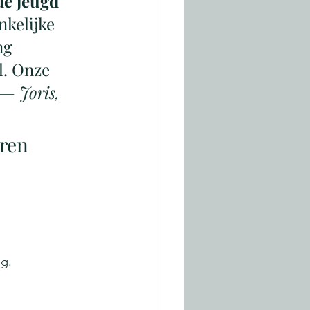
de jeugd 
nkelijke 
ng 
. Onze 
— Joris, 
eren
ng.