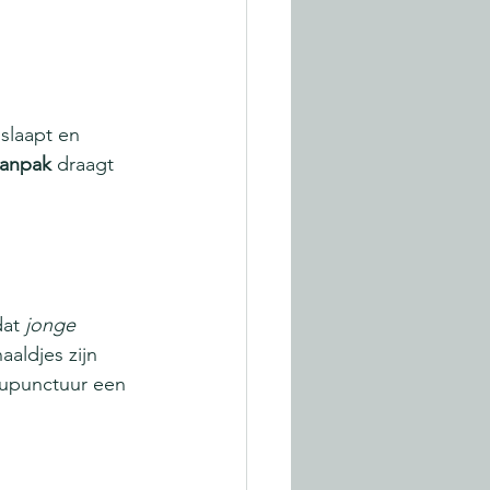
slaapt en 
aanpak
 draagt 
at 
jonge 
aaldjes zijn 
cupunctuur een 