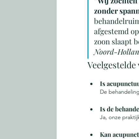
“Wij zochten
zonder spann
behandelruim
afgestemd op
zoon slaapt b
Noord-Holla
Veelgestelde
Is acupunctuu
De behandeling 
Is de behande
Ja, onze prakti
Kan acupunctu