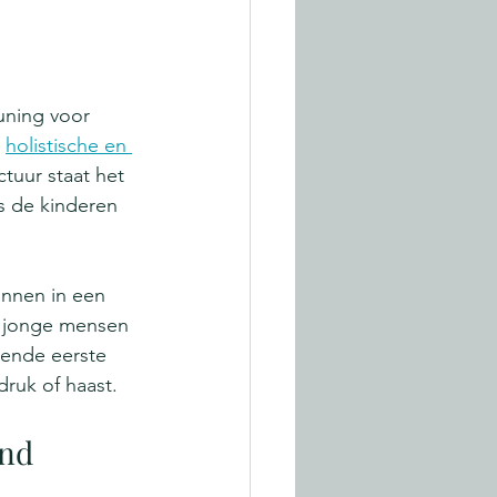
uning voor 
 
holistische en 
tuur staat het 
s de kinderen 
innen in een 
p jonge mensen 
lende eerste 
ruk of haast.
ind