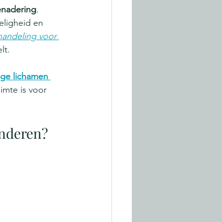
enadering
. 
eligheid en 
handeling voor 
lt.
nge lichamen 
imte is voor 
inderen?