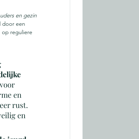
uders en gezin
d door een 
 op reguliere 
 
elijke 
voor 
rme en 
er rust. 
eilig en 