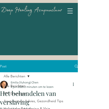
Post
Alle Berichten
Emilia (Yuhong) Chen
Alle Berichten
4 jun 2025
2 minuten om te lezen
Het behandelen van
RTT Ervaringen
verslaving
Acupunctuur Advies, Gezondheid Tips
Holistische Benadering & Visie