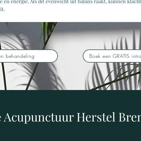
ie en energie. Als dit evenwicht uit balans raakt, kunnen klac
it.
en behandeling
Boek een GRATIS intro
 Acupunctuur Herstel Bre