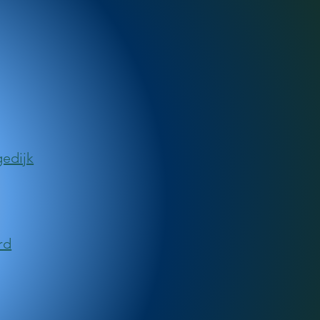
edijk
rd