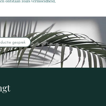
hten ontstaan zoals vermoeidheid,
ductie gesprek
ngt