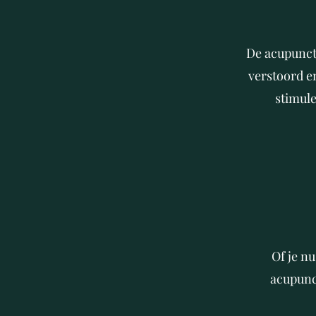
De acupunctu
verstoord en
stimule
Of je nu
acupunc