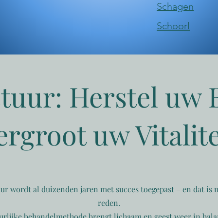
​Schagen
​Schoorl
uur: Herstel uw 
ergroot uw Vitalite
r wordt al duizenden jaren met succes toegepast – en dat is 
reden.
urlijke behandelmethode brengt lichaam en geest weer in bala