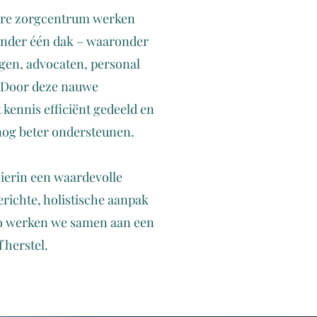
naire zorgcentrum werken
 onder één dak – waaronder
gen, advocaten, personal
n. Door deze nauwe
ennis efficiënt gedeeld en
nog beter ondersteunen.
ierin een waardevolle
erichte, holistische aanpak
Zo werken we samen aan een
 herstel.