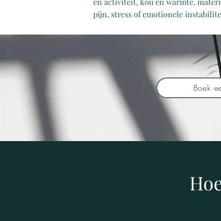
en activiteit, kou en warmte, mater
pijn, stress of emotionele instabilite
Boek e
Hoe