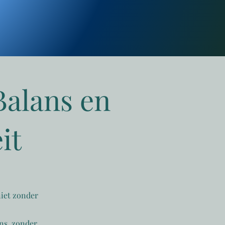
Balans en
it
niet zonder
ns, zonder