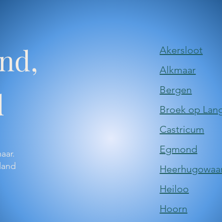
nd,
​Akersloot
​Alkmaar
​Bergen
d
Broek op Lang
​Castricum
Egmond
maar.
land
​Heerhugowaa
​Heiloo
Hoorn