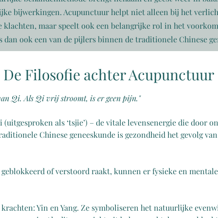
ijke bijwerkingen. Acupunctuur helpt niet alleen bij het verlic
 klachten, maar speelt ook een belangrijke rol in het voorko
is dan ook een van de pijlers binnen de traditionele Chinese g
De Filosofie achter Acupunctuur
van Qi. Als Qi vrij stroomt, is er geen pijn."
 (uitgesproken als ‘tsjie’) – de vitale levensenergie die door
traditionele Chinese geneeskunde is gezondheid het gevolg va
eblokkeerd of verstoord raakt, kunnen er fysieke en mentale
krachten: Yin en Yang. Ze symboliseren het natuurlijke evenw