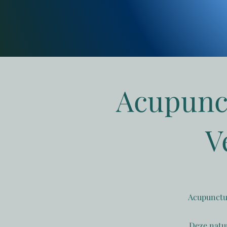
Acupunct
V
Acupunctuu
Deze natu