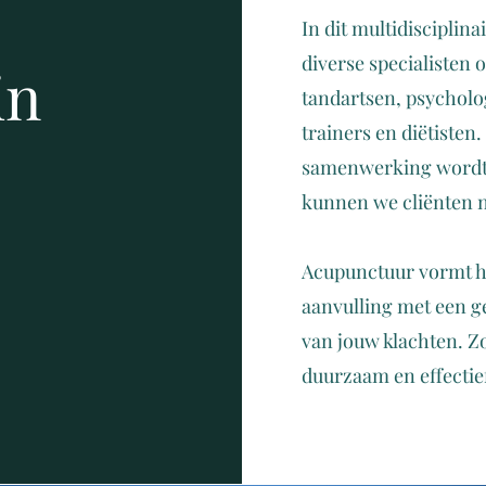
In dit multidiscipli
diverse specialisten
in
tandartsen, psycholo
trainers en diëtiste
samenwerking wordt k
kunnen we cliënten 
Acupunctuur vormt h
aanvulling met een g
van jouw klachten. 
duurzaam en effectief