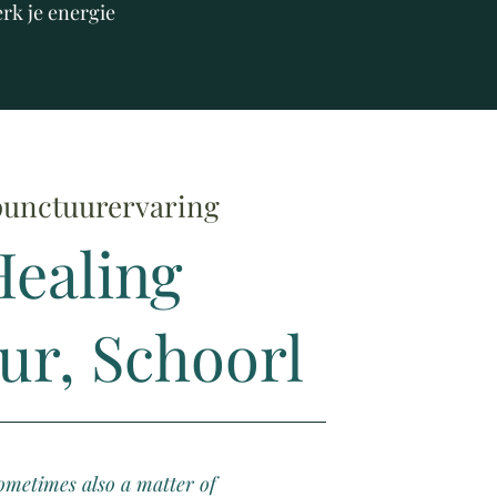
erk je energie
unctuurervaring
ealing
r, Schoorl
 sometimes also a matter of