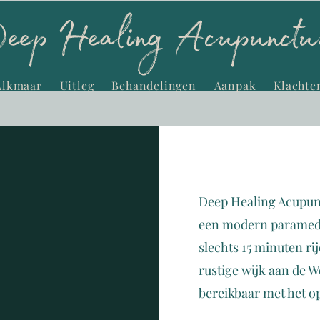
Alkmaar
Uitleg
Behandelingen
Aanpak
Klachte
Deep Healing Acupunc
een modern paramedi
slechts 15 minuten ri
rustige wijk aan de W
bereikbaar met het o