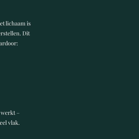
t lichaam is
stellen. Dit
aardoor:
 werkt –
el vlak.