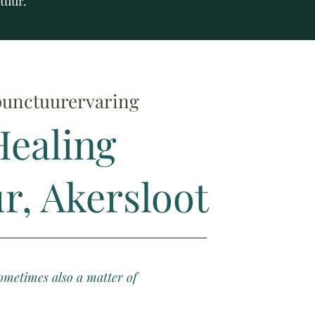
tuur.
unctuurervaring
ealing
, Akersloot
 sometimes also a matter of