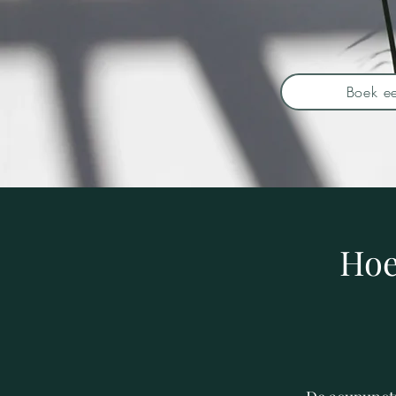
Boek e
Hoe