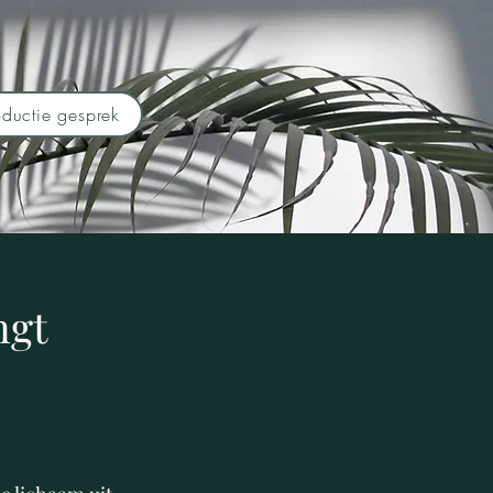
ductie gesprek
ngt