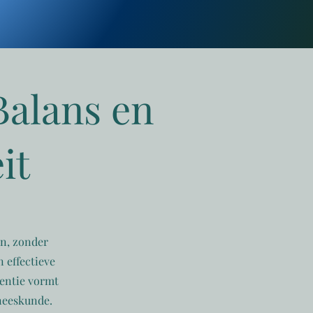
Balans en
it
en, zonder
 effectieve
ventie vormt
eneeskunde.