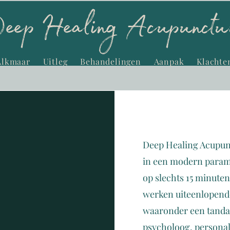
Alkmaar
Uitleg
Behandelingen
Aanpak
Klachte
Deep Healing Acupunc
in een modern param
op slechts 15 minuten
werken uiteenlopend
waaronder een tandar
psycholoog, personal 