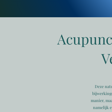
Acupunct
V
Deze natu
bijwerking
manier, maa
namelijk e