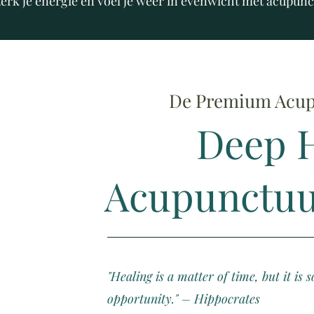
terk je energie en voel je weer in evenwicht met acupunc
De Premium Acup
Deep H
Acupunctuur
"Healing is a matter of time, but it is
opportunity." – Hippocrates