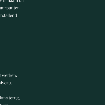
e lichaam uit
ctuurpunten
rstellend
:
lt werken:
niveau.
lans terug,