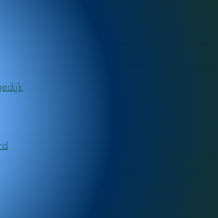
edijk
rd