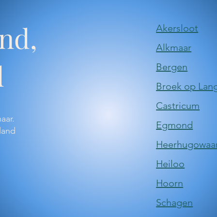
nd,
​Akersloot
​Alkmaar
d
​Bergen
Broek op Lang
​Castricum
maar.
Egmond
land
​Heerhugowaa
​Heiloo
Hoorn
​Schagen