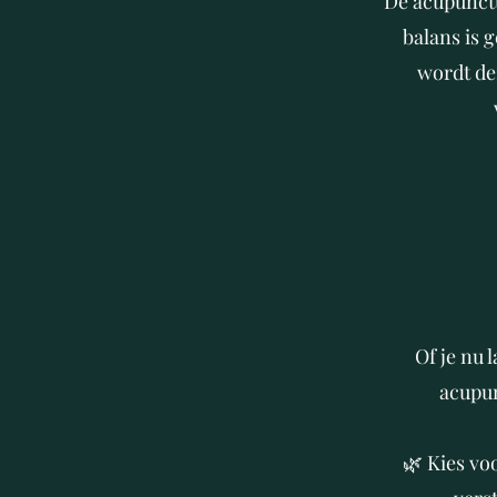
​De acupunct
balans is 
wordt dez
Of je nu 
acupun
🌿 Kies vo