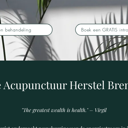
en behandeling
Boek een GRATIS intro
 Acupunctuur Herstel Bre
"The greatest wealth is health." – Virgil