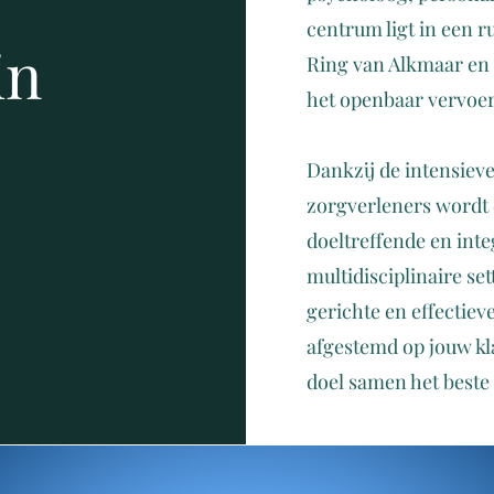
centrum ligt in een ru
in
Ring van Alkmaar en 
het openbaar vervoer
Dankzij de intensie
zorgverleners wordt 
doeltreffende en int
multidisciplinaire se
gerichte en effectiev
afgestemd op jouw kl
doel samen het beste 