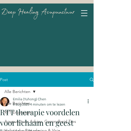
Post
Alle Berichten
Emilia (Yuhong) Chen
Alle Berichten
8 aug 2025
4 minuten om te lezen
RTT therapie voordelen
RTT Ervaringen
voor lichaam en geest
Acupunctuur Advies, Gezondheid Tips
Holistische Benadering & Visie