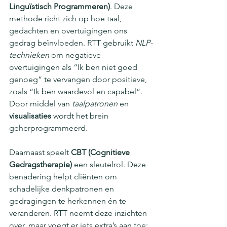
Linguïstisch Programmeren)
. Deze 
methode richt zich op hoe taal, 
gedachten en overtuigingen ons 
gedrag beïnvloeden. RTT gebruikt 
NLP-
technieken
 om negatieve 
overtuigingen als “Ik ben niet goed 
genoeg” te vervangen door positieve, 
zoals “Ik ben waardevol en capabel”. 
Door middel van 
taalpatronen
 en 
visualisaties
 wordt het brein 
geherprogrammeerd.
Daarnaast speelt 
CBT (Cognitieve 
Gedragstherapie)
 een sleutelrol. Deze 
benadering helpt cliënten om 
schadelijke denkpatronen en 
gedragingen te herkennen én te 
veranderen. RTT neemt deze inzichten 
over, maar voegt er iets extra’s aan toe: 