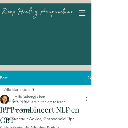
Post
Alle Berichten
Emilia (Yuhong) Chen
Alle Berichten
15 aug 2025
3 minuten om te lezen
RTT combineert NLP en
RTT Ervaringen
CBT
Acupunctuur Advies, Gezondheid Tips
Holistische Benadering & Visie