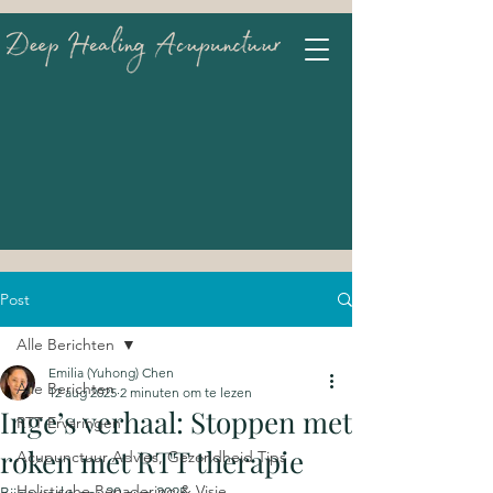
Post
Alle Berichten
Emilia (Yuhong) Chen
Alle Berichten
12 aug 2025
2 minuten om te lezen
Inge’s verhaal: Stoppen met
RTT Ervaringen
roken met RTT therapie
Acupunctuur Advies, Gezondheid Tips
Holistische Benadering & Visie