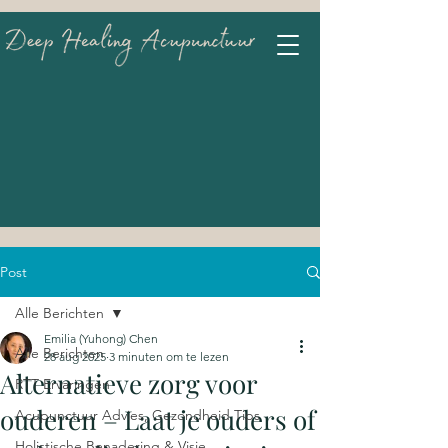
Post
Alle Berichten
Emilia (Yuhong) Chen
Alle Berichten
28 aug 2025
3 minuten om te lezen
Alternatieve zorg voor
RTT Ervaringen
ouderen – Laat je ouders of
Acupunctuur Advies, Gezondheid Tips
Holistische Benadering & Visie