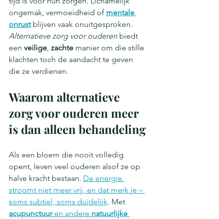
tijd is voor hun zorgen. Lichamelijk 
ongemak, vermoeidheid of 
mentale 
onrust
 blijven vaak onuitgesproken. 
Alternatieve zorg voor ouderen
 biedt 
een 
veilige
, 
zachte
 manier om die stille 
klachten toch de aandacht te geven 
die ze verdienen.
Waarom alternatieve 
zorg voor ouderen meer 
is dan alleen behandeling
Als een bloem die nooit volledig 
opent, leven veel ouderen alsof ze op 
halve kracht bestaan. 
De energie 
stroomt niet meer vrij, en dat merk je – 
soms subtiel, soms duidelijk
. Met 
acupunctuur
 en andere 
natuurlijke 